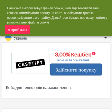
Наш сайт використовує файли cookie, щоб відстежувати ваш
кешбек, оптимізувати роботу на сайті, аналізувати трафік і
персоналізувати вміст сайту. Дізнайтеся більше про нашу
політику
додому
Магазини
CASETiFY
використання файлів cookie
.
CASETiFY кешбек
я приймаю
Україна
ся
3,00% Кешбек
Терміни та обмеження
Здійснити покупку
Кейс для телефонів на замовлення.