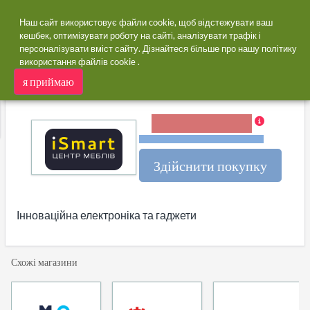
Наш сайт використовує файли cookie, щоб відстежувати ваш
кешбек, оптимізувати роботу на сайті, аналізувати трафік і
персоналізувати вміст сайту. Дізнайтеся більше про нашу
політику
додому
Магазини
iSmart
використання файлів cookie
.
iSmart кешбек
я приймаю
ся
5,00% Кешбек
Терміни та обмеження
Здійснити покупку
Інноваційна електроніка та гаджети
Схожі магазини