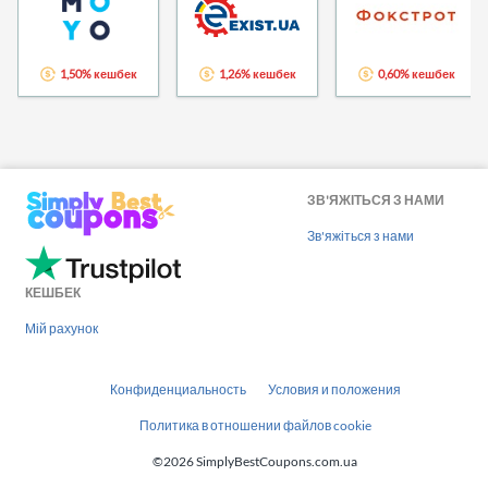
1,50% кешбек
1,26% кешбек
0,60% кешбек
ЗВ'ЯЖІТЬСЯ З НАМИ
Зв'яжіться з нами
КЕШБЕК
Мій рахунок
Конфиденциальность
Условия и положения
Политика в отношении файлов cookie
©2026 SimplyBestCoupons.com.ua