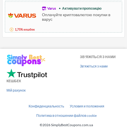
Varus
Активувати пропозицію
Оплачуйте криптовалютою покупки в
варус
1,75% кешбек
ЗВ'ЯЖІТЬСЯ З НАМИ
Зв'яжіться з нами
КЕШБЕК
Мій рахунок
Конфиденциальность
Условия и положения
Политика в отношении файлов cookie
©2026 SimplyBestCoupons.com.ua