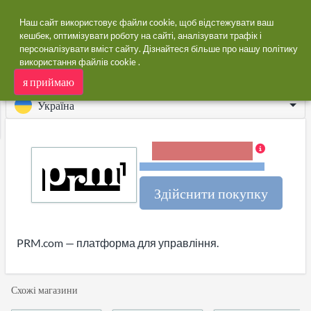
Наш сайт використовує файли cookie, щоб відстежувати ваш
кешбек, оптимізувати роботу на сайті, аналізувати трафік і
персоналізувати вміст сайту. Дізнайтеся більше про нашу
політику
додому
Магазини
PRM
використання файлів cookie
.
PRM кешбек
я приймаю
Україна
ся
5,00% Кешбек
Терміни та обмеження
Здійснити покупку
PRM.com — платформа для управління.
Схожі магазини