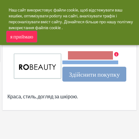
Наш сайт використовує файли cookie, щоб відстежувати ваш
кешбек, оптимізувати роботу на сайті, аналізувати трафік і
персоналізувати вміст сайту. Дізнайтеся більше про нашу
політику
додому
Магазини
Robeauty
використання файлів cookie
.
Robeauty кешбек
я приймаю
ся
9,00% Кешбек
Терміни та обмеження
Здійснити покупку
Краса, стиль, догляд за шкірою.