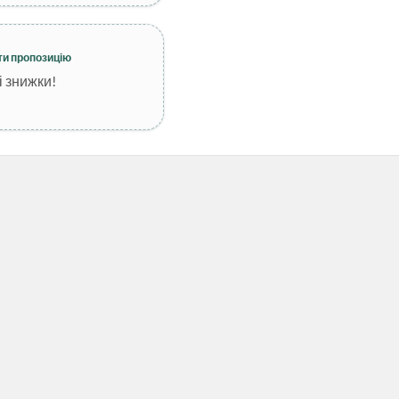
 "чорними" цінниками) при
ому кошику 1500 грн.
не поєднується з іншими
а деякі товари можуть бути
ти пропозицію
 його дії.
і знижки!