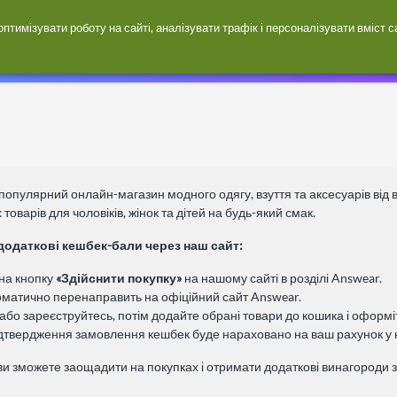
тимізувати роботу на сайті, аналізувати трафік і персоналізувати вміст 
Магазини
популярний онлайн-магазин модного одягу, взуття та аксесуарів від 
 товарів для чоловіків, жінок та дітей на будь-який смак.
додаткові кешбек-бали через наш сайт:
 на кнопку
«Здійснити покупку»
на нашому сайті в розділі Answear.
оматично перенаправить на офіційний сайт Answear.
 або зареєструйтесь, потім додайте обрані товари до кошика і оформі
ідтвердження замовлення кешбек буде нараховано на ваш рахунок у н
ви зможете заощадити на покупках і отримати додаткові винагороди з