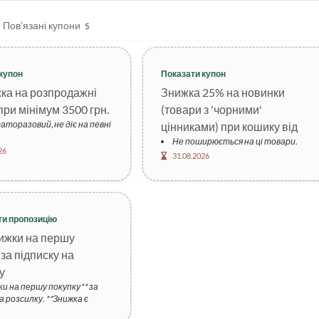
Пов’язані купони
5
купон
Показати купон
ка на розпродажні
Знижка 25% на новинки
при мінімум 3500 грн.
(товари з 'чорними'
аторазовий, не діє на певні
цінниками) при кошику від
Не поширюється на ці товари.
3500 грн.
26
31.08.2026
ти пропозицію
ижки на першу
 за підписку на
у
ки на першу покупку** за
а розсилку. **Знижка є
ою, діє лише на новинки