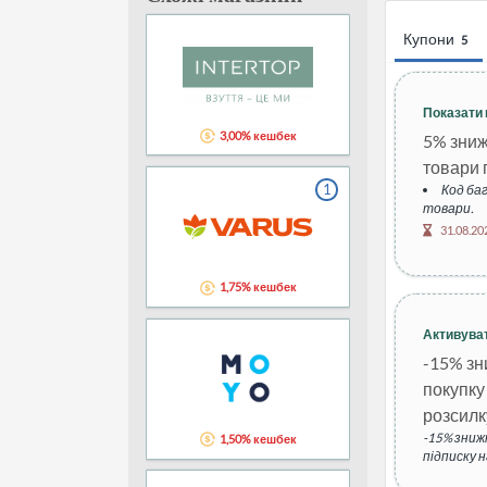
Купони
5
Показати 
3,00% кешбек
5% зниж
товари 
1
Код баг
товари.
31.08.20
1,75% кешбек
Активува
-15% зн
покупку
розсилк
-15% зниж
1,50% кешбек
підписку н
одноразов