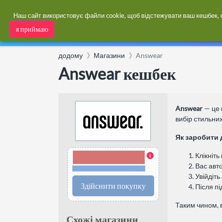
Наш сайт використовує файли cookie, щоб відстежувати ваш кешбек, оп
я приймаю
Кешбек
Купони
Категории
додому
Магазини
Answear
Answear кешбек
Answear
— це 
вибір стильних
Як заробити 
3,00% Кешбек
Клікніть
Вас авт
Терміни та обмеження
Увійдіть
Здійснити покупку
Після п
Таким чином, 
Схожі магазини