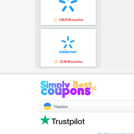
138,00 ₴ кешбек
22,80 ₴ кешбек
Україна