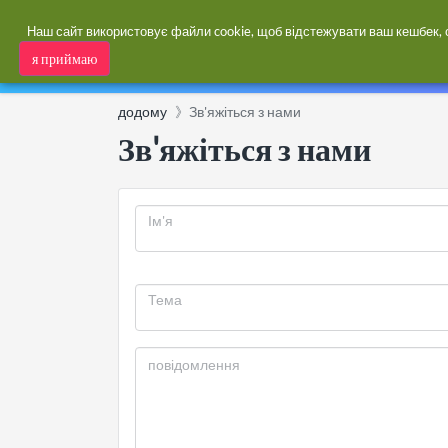
Наш сайт використовує файли cookie, щоб відстежувати ваш кешбек, оп
я приймаю
Кешбек
Купони
Категории
додому
Зв'яжіться з нами
Зв'яжіться з нами
Ім'я
Тема