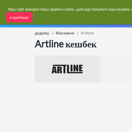
Наш сайт використовує файли cookie, щоб відстежувати ваш кешбек, оп
я приймаю
Кешбек
Купони
Категории
додому
Магазини
Artline
Artline кешбек