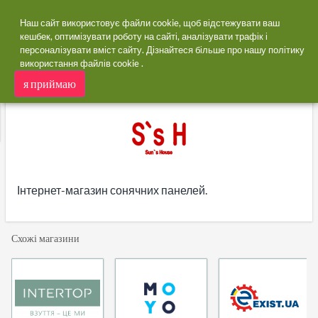
Наш сайт використовує файли cookie, щоб відстежувати ваш
кешбек, оптимізувати роботу на сайті, аналізувати трафік і
персоналізувати вміст сайту. Дізнайтеся більше про нашу
політику
додому
Магазини
Sunshouse
використання файлів cookie
.
Sunshouse кешбек
я приймаю
ся
Інтернет-магазин сонячних панелей.
Схожі магазини