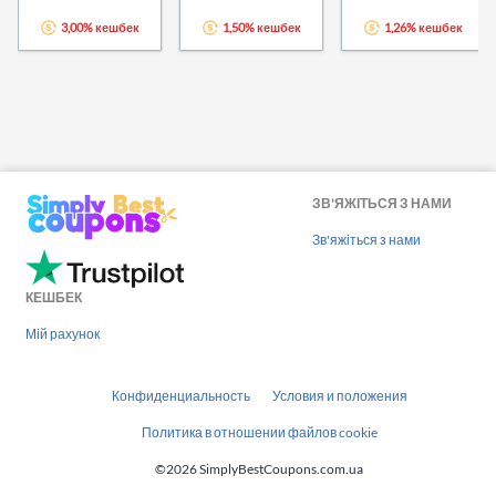
3,00% кешбек
1,50% кешбек
1,26% кешбек
ЗВ'ЯЖІТЬСЯ З НАМИ
Зв'яжіться з нами
КЕШБЕК
Мій рахунок
Конфиденциальность
Условия и положения
Политика в отношении файлов cookie
©2026 SimplyBestCoupons.com.ua